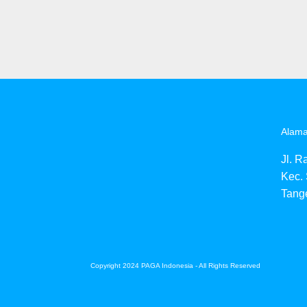
Alama
Jl. R
Kec. 
Tang
Copyright 2024 PAGA Indonesia - All Rights Reserved