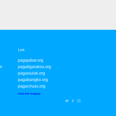
Link
pagajabar.org
m
pagatigaraksa.org
pagasiulak.org
pagabangko.org
pagaciruas.org
Lihat link lengkap