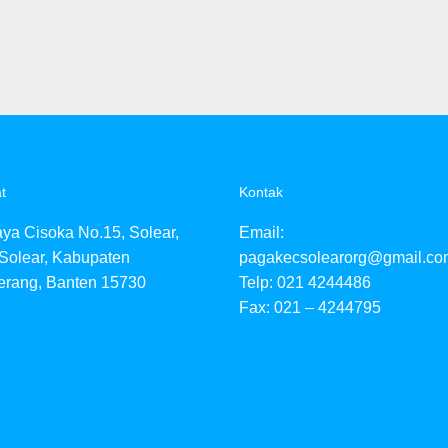
t
Kontak
aya Cisoka No.15, Solear,
Email:
Solear, Kabupaten
pagakecsolearorg@gmail.co
erang, Banten 15730
Telp: 021 4244486
Fax: 021 – 4244795